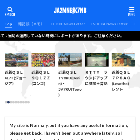
カテゴリー
JA2MNB/K7NB
Top
雑記帳（メモ）
EUDXF News Letter
INDEXA News Letter
Lat
いて：当局の運用していない時間にレポートがあります。ご注意ください。
検索
近着ＱＳＬ
近着ＱＳＬ
近着ＱＳＬ
ＲＴＴＹ ラ
近着ＱＳＬ
4L7T(ジョー
９Ｑ１ＺＺ
TY0RU(Beni
ウンドアップ
７Ｐ８ＡＯ
ジア）
(コンゴ)
n)・
に参加＋昔話
(Lesotho)
5V7RU(Togo
レソト
)
My site is Normaly, but if you have any useful information,
please get back. I haven’t been out anywhere lately, so I