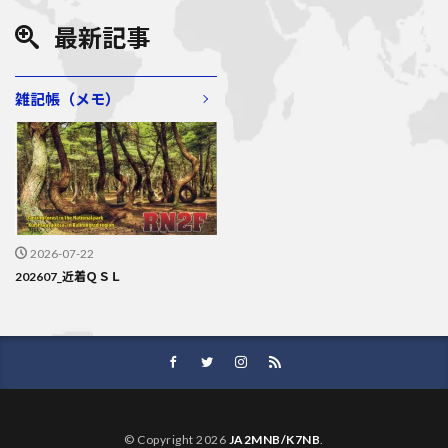
o
k
最新記事
雑記帳（メモ）
2026-07-22
202607_近着ＱＳＬ
© Copyright 2026
JA2MNB/K7NB
.