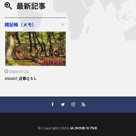
k
最新記事
雑記帳（メモ）
2026-07-22
202607_近着ＱＳＬ
© Copyright 2026
JA2MNB/K7NB
.