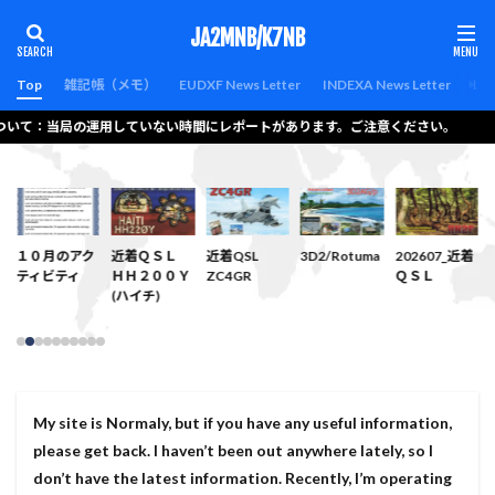
カテゴリー
JA2MNB/K7NB
Top
雑記帳（メモ）
EUDXF News Letter
INDEXA News Letter
Lat
について：当局の運用していない時間にレポートがあります。ご注意ください。
検索
プ
１０月のアク
近着ＱＳＬ
近着QSL
3D2/Rotuma
202607_近着
ティビティ
ＨＨ２００Ｙ
ZC4GR
ＱＳＬ
(ハイチ)
My site is Normaly, but if you have any useful information,
please get back. I haven’t been out anywhere lately, so I
don’t have the latest information. Recently, I’m operating