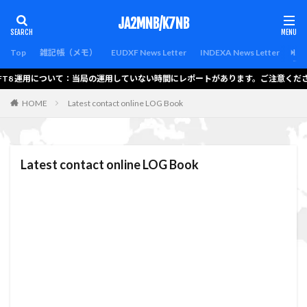
カテゴリー
JA2MNB/K7NB
Top
雑記帳（メモ）
EUDXF News Letter
INDEXA News Letter
Lat
FT8 運用について：当局の運用していない時間にレポートがあります。ご注意ください
検索
HOME
Latest contact online LOG Book
Latest contact online LOG Book