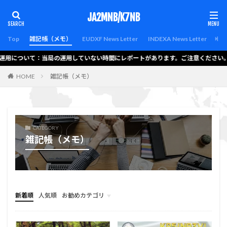
カテゴリー
JA2MNB/K7NB
Top
雑記帳（メモ）
EUDXF News Letter
INDEXA News Letter
Lat
 運用について：当局の運用していない時間にレポートがあります。ご注意ください。
検索
HOME
雑記帳（メモ）
CATEGORY
雑記帳（メモ）
新着順
人気順
お勧めカテゴリ
the-thor-child
menu
hello-elementor
bravada