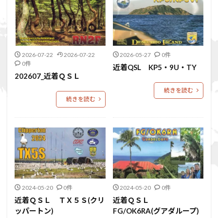
2026-07-22
2026-07-22
2026-05-27
0件
0件
近着QSL KP5・9U・TY
202607_近着ＱＳＬ
続きを読む
続きを読む
2024-05-20
0件
2024-05-20
0件
近着ＱＳＬ ＴＸ５Ｓ(クリ
近着ＱＳＬ
ッパートン)
FG/OK6RA(グアダループ)