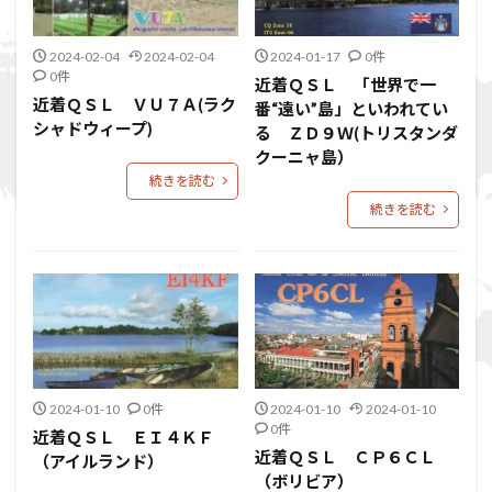
2024-02-04
2024-02-04
2024-01-17
0件
0件
近着ＱＳＬ 「世界で一
近着ＱＳＬ ＶＵ７Ａ(ラク
番“遠い”島」といわれてい
シャドウィープ)
る ＺＤ９Ｗ(トリスタンダ
クーニャ島）
続きを読む
続きを読む
2024-01-10
0件
2024-01-10
2024-01-10
0件
近着ＱＳＬ ＥＩ４ＫＦ
近着ＱＳＬ ＣＰ６ＣＬ
（アイルランド）
（ボリビア）