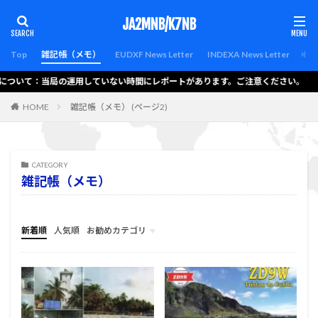
カテゴリー
JA2MNB/K7NB
Top
雑記帳（メモ）
EUDXF News Letter
INDEXA News Letter
Lat
運用について：当局の運用していない時間にレポートがあります。ご注意ください。
検索
HOME
雑記帳（メモ） (ページ2)
CATEGORY
雑記帳（メモ）
新着順
人気順
お勧めカテゴリ
the-thor-child
menu
hello-elementor
bravada