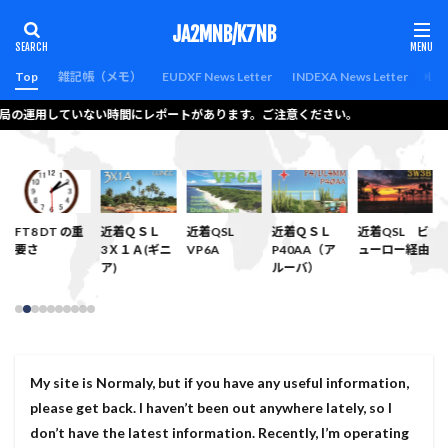
カテゴリー
JA2MNB/K7NB
Top
雑記帳（メモ）
EUDXF News Letter
INDEXA News Letter
Lat
当局の運用していない時間にレポートがあります。ご注意ください。
検索
Ｌ
FT8 DT の重
近着ＱＳＬ
近着QSL
近着ＱＳＬ
近着QSL ビ
要さ
3Ｘ１Ａ(ギニ
VP6A
P40AA（ア
ューロー経由
ア)
ルーバ）
My site is Normaly, but if you have any useful information,
please get back. I haven’t been out anywhere lately, so I
don’t have the latest information. Recently, I’m operating