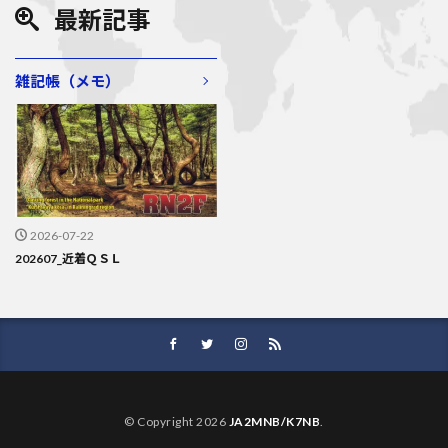
k
最新記事
雑記帳（メモ）
2026-07-22
202607_近着ＱＳＬ
© Copyright 2026
JA2MNB/K7NB
.