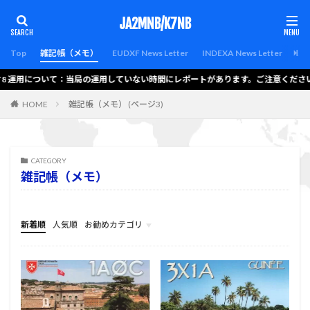
カテゴリー
JA2MNB/K7NB
Top
雑記帳（メモ）
EUDXF News Letter
INDEXA News Letter
Lat
T8 運用について：当局の運用していない時間にレポートがあります。ご注意ください。
検索
HOME
雑記帳（メモ） (ページ3)
CATEGORY
雑記帳（メモ）
新着順
人気順
お勧めカテゴリ
the-thor-child
menu
hello-elementor
bravada