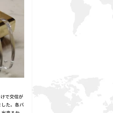
パ向けで交信が
ました。各バ
。出来るか