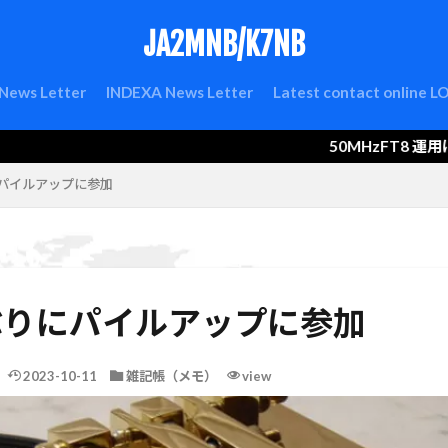
JA2MNB/K7NB
検索
News Letter
INDEXA News Letter
Latest contact online 
50MHzFT8 運用につ
パイルアップに参加
ぶりにパイルアップに参加
2023-10-11
雑記帳（メモ）
view