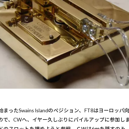
まったSwains Islandのペジション、FT8はヨーロッ
ので、CWへ、イヤー久しぶりにパイルアップに参加し
ドのスロットを埋めようと参戦、ＣＷは6ｍを残すのみ