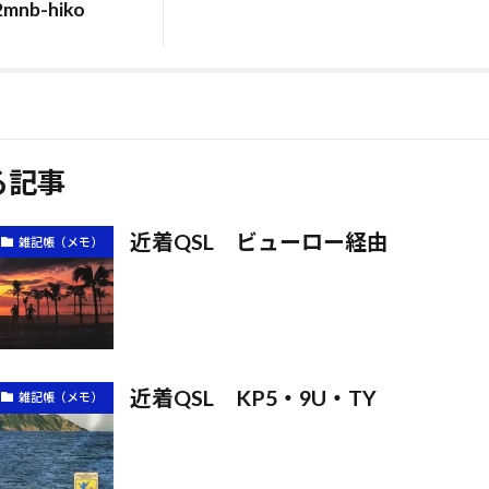
2mnb-hiko
る記事
近着QSL ビューロー経由
雑記帳（メモ）
近着QSL KP5・9U・TY
雑記帳（メモ）