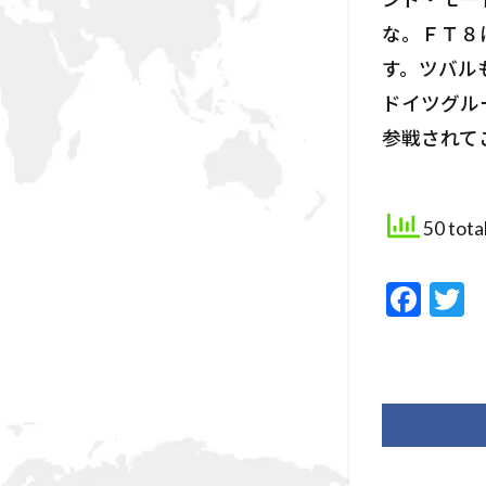
な。ＦＴ８
す。ツバルも
ドイツグル
参戦されて
50 tota
F
T
ac
e
i
b
e
o
o