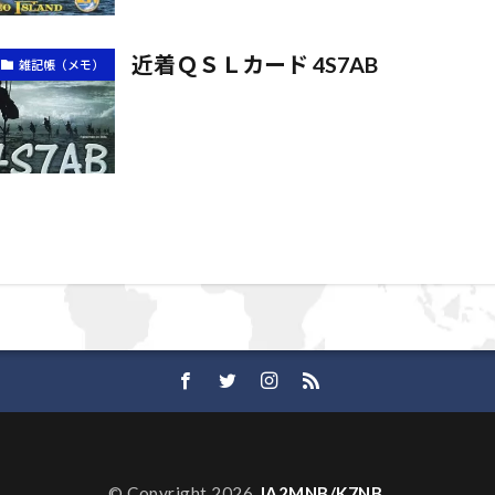
近着ＱＳＬカード 4S7AB
雑記帳（メモ）
© Copyright 2026
JA2MNB/K7NB
.