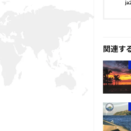
ja
関連す