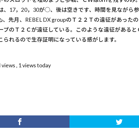
は、17，20，30が○、後は空きです、時間を見ながら
、先月、REBEL DX groupのＴ２２Ｔの遠征があった
ープのＴ２Ｃが遠征している。このような遠征があると
こられるので生存証明になっている感がします。
l views
, 1 views today
w
tt
r