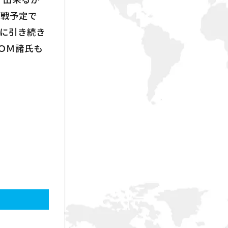
参戦予定で
のに引き続き
ＯＭ諸氏も