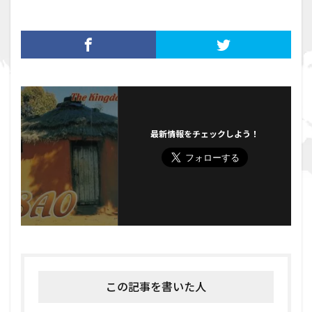
e
itt
b
er
o
o
k
最新情報をチェックしよう！
この記事を書いた人