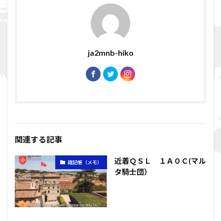
ja2mnb-hiko
関連する記事
近着ＱＳＬ １Ａ０Ｃ(マル
雑記帳（メモ）
タ騎士団）