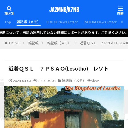
カテゴリー
JA2MNB/K7NB
Top
雑記帳（メモ）
EUDXF News Letter
INDEXA News Letter
Lat
運用について：当局の運用していない時間にレポートがあります。ご注意ください。
検索
HOME
雑記帳
雑記帳（メモ）
近着ＱＳＬ ７Ｐ８ＡＯ(Lesot
近着ＱＳＬ ７Ｐ８ＡＯ(Lesotho) レソト
2024-04-03
2024-04-03
雑記帳（メモ）
view