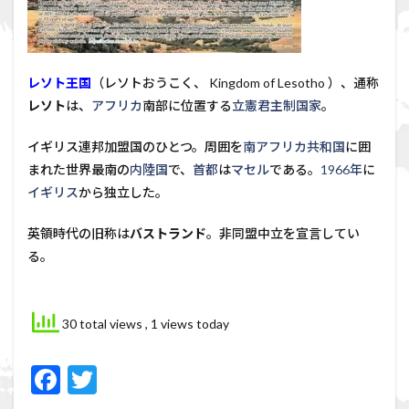
レソト王国
（レソトおうこく、
Kingdom of Lesotho
）、通称
レソト
は、
アフリカ
南部に位置する
立憲君主制
国家
。
イギリス連邦加盟国のひとつ。周囲を
南アフリカ共和国
に囲
まれた世界最南の
内陸国
で、
首都
は
マセル
である。
1966年
に
イギリス
から独立した。
英領時代の旧称は
バストランド
。非同盟中立を宣言してい
る。
30 total views
, 1 views today
F
T
ac
w