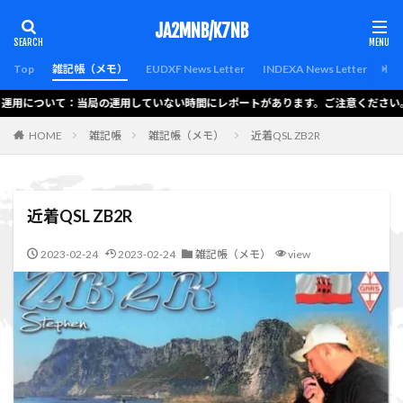
カテゴリー
JA2MNB/K7NB
Top
雑記帳（メモ）
EUDXF News Letter
INDEXA News Letter
Lat
 運用について：当局の運用していない時間にレポートがあります。ご注意ください。
検索
HOME
雑記帳
雑記帳（メモ）
近着QSL ZB2R
近着QSL ZB2R
2023-02-24
2023-02-24
雑記帳（メモ）
view