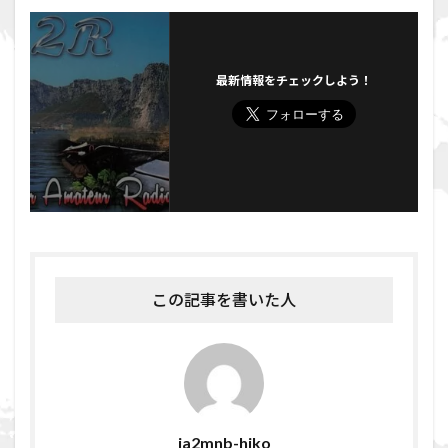
o
k
最新情報をチェックしよう！
この記事を書いた人
ja2mnb-hiko