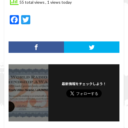
55 total views
, 1 views today
F
T
ac
w
e
itt
b
er
o
o
k
最新情報をチェックしよう！