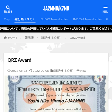
カテゴリー
JA2MNB/K7NB
Top
雑記帳（メモ）
EUDXF News Letter
INDEXA News Letter
Lat
8 運用について：当局の運用していない時間にレポートがあります。ご注意ください。
検索
HOME
雑記帳
雑記帳（メモ）
QRZ Award
QRZ Award
2022-05-13
2022-09-08
雑記帳（メモ）
view