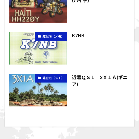
(ハイチ)
K7NB
雑記帳（メモ）
近着ＱＳＬ 3Ｘ１Ａ(ギニ
雑記帳（メモ）
ア)