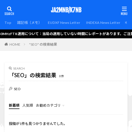
カテゴリー
JA2MNB/K7NB
Top
雑記帳（メモ）
EUDXF News Letter
INDEXA News Letter
Lat
0MHzFT8 運用について：当局の運用していない時間にレポートがあります。ご注
検索
HOME
"SEO" の検索結果
SEARCH
「SEO」の検索結果
0件
SEO
新着順
人気順
お勧めカテゴリ
the-thor-child
menu
hello-elementor
bravada
投稿が1件も見つかりませんでした。